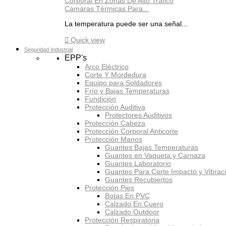
Cámaras Térmicas Para...
La temperatura puede ser una señal...

Quick view
Seguridad Industrial
EPP's
Arco Eléctrico
Corte Y Mordedura
Equipo para Soldadores
Frío y Bajas Temperaturas
Fundición
Protección Auditiva
Protectores Auditivos
Protección Cabeza
Protección Corporal Anticorte
Protección Manos
Guantes Bajas Temperaturas
Guantes en Vaqueta y Carnaza
Guantes Laboratorio
Guantes Para Corte Impacto y Vibrac
Guantes Recubiertos
Protección Pies
Botas En PVC
Calzado En Cuero
Calzado Outdoor
Protección Respiratoria