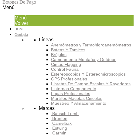
Botones De Pago
Menú
Menú
Volver
HOME
Geología
Líneas
Anemómetros y Termohigroanemómetros
Bateas Y Tamices
Brújulas
Campamento Montaña y Outdoor
Cintas Flagging
Control Fauna
Estereoscopios Y Estereomicroscopios
GPS Profesionales
Libretas De Campo Escalas Y Rayadores
Linternas Campamento
Lupas Profesionales
Martillos Macetas Cinceles
Muestreo Y Almacenamiento
Marcas
Bausch Lomb
Brunton
Camelbak
Estwing
Garmin