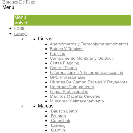
Botones De Pago
Menú
Menú
Volver
HOME
Geología
Líneas
Anemómetros y Termohigroanemómetros
Bateas Y Tamices
Brújulas
Campamento Montaña y Outdoor
Cintas Flagging
Control Fauna
Estereoscopios Y Estereomicroscopios
GPS Profesionales
Libretas De Campo Escalas Y Rayadores
Linternas Campamento
Lupas Profesionales
Martillos Macetas Cinceles
Muestreo Y Almacenamiento
Marcas
Bausch Lomb
Brunton
Camelbak
Estwing
Garmin