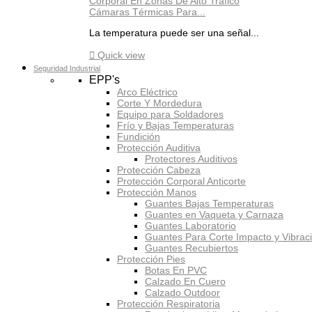
Cámaras Térmicas Para...
La temperatura puede ser una señal...

Quick view
Seguridad Industrial
EPP's
Arco Eléctrico
Corte Y Mordedura
Equipo para Soldadores
Frío y Bajas Temperaturas
Fundición
Protección Auditiva
Protectores Auditivos
Protección Cabeza
Protección Corporal Anticorte
Protección Manos
Guantes Bajas Temperaturas
Guantes en Vaqueta y Carnaza
Guantes Laboratorio
Guantes Para Corte Impacto y Vibrac
Guantes Recubiertos
Protección Pies
Botas En PVC
Calzado En Cuero
Calzado Outdoor
Protección Respiratoria