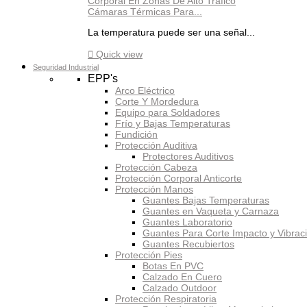
Cámaras Térmicas Para...
La temperatura puede ser una señal...

Quick view
Seguridad Industrial
EPP's
Arco Eléctrico
Corte Y Mordedura
Equipo para Soldadores
Frío y Bajas Temperaturas
Fundición
Protección Auditiva
Protectores Auditivos
Protección Cabeza
Protección Corporal Anticorte
Protección Manos
Guantes Bajas Temperaturas
Guantes en Vaqueta y Carnaza
Guantes Laboratorio
Guantes Para Corte Impacto y Vibrac
Guantes Recubiertos
Protección Pies
Botas En PVC
Calzado En Cuero
Calzado Outdoor
Protección Respiratoria