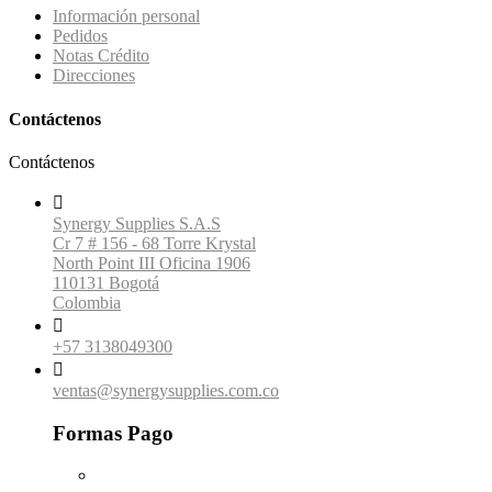
Información personal
Pedidos
Notas Crédito
Direcciones
Contáctenos
Contáctenos

Synergy Supplies S.A.S
Cr 7 # 156 - 68 Torre Krystal
North Point III Oficina 1906
110131 Bogotá
Colombia

+57 3138049300

ventas@synergysupplies.com.co
Formas Pago