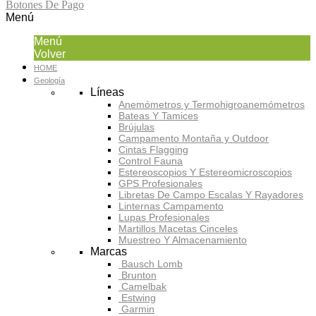
Botones De Pago
Menú
Menú
Volver
HOME
Geología
Líneas
Anemómetros y Termohigroanemómetros
Bateas Y Tamices
Brújulas
Campamento Montaña y Outdoor
Cintas Flagging
Control Fauna
Estereoscopios Y Estereomicroscopios
GPS Profesionales
Libretas De Campo Escalas Y Rayadores
Linternas Campamento
Lupas Profesionales
Martillos Macetas Cinceles
Muestreo Y Almacenamiento
Marcas
Bausch Lomb
Brunton
Camelbak
Estwing
Garmin