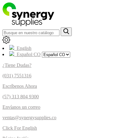
English
Español CO
¿Tiene Dudas?
(031) 7551316
Escríbenos Ahora
(57) 313 804 9300
Envíanos un correo
ventas@synergysupplies.co
Click For English