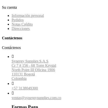
Su cuenta
Información personal
Pedidos
Notas Crédito
Direcciones
Contáctenos
Contáctenos

Synergy Supplies S.A.S
Cr 7 # 156 - 68 Torre Krystal
North Point III Oficina 1906
110131 Bogotá
Colombia

+57 3138049300

ventas@synergysupplies.com.co
Formas Pago