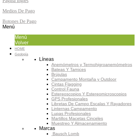
Página Inglés
Medios De Pago
Botones De Pago
Menú
Menú
Volver
HOME
Geología
Líneas
Anemómetros y Termohigroanemómetros
Bateas Y Tamices
Brújulas
Campamento Montaña y Outdoor
Cintas Flagging
Control Fauna
Estereoscopios Y Estereomicroscopios
GPS Profesionales
Libretas De Campo Escalas Y Rayadores
Linternas Campamento
Lupas Profesionales
Martillos Macetas Cinceles
Muestreo Y Almacenamiento
Marcas
Bausch Lomb