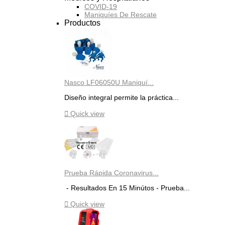
COVID-19
Maniquíes De Rescate
Productos
Nasco LF06050U Maniquí...
Diseño integral permite la práctica...

Quick view
Prueba Rápida Coronavirus...
- Resultados En 15 Minútos - Prueba...

Quick view