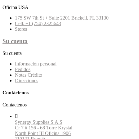
Oficina USA
175 SW 7th St + Suite 2201 Brickell, FL 33130
Cell: +1 (754) 2325643
Stores
Su cuenta
Su cuenta
Información personal
Pedidos
Notas Crédito
Direcciones
Contáctenos
Contáctenos

Synergy Supplies S.A.S
Cr 7 # 156 - 68 Torre Krystal
North Point III Oficina 1906
110131 Bogotá