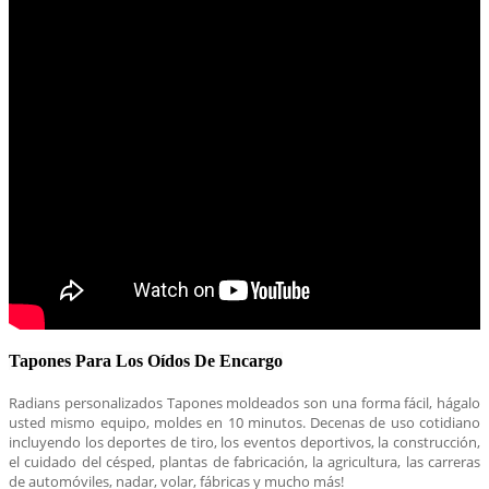
Tapones Para Los Oídos De Encargo
Radians personalizados Tapones moldeados son una forma fácil, hágalo
usted mismo equipo, moldes en 10 minutos. Decenas de uso cotidiano
incluyendo los deportes de tiro, los eventos deportivos, la construcción,
el cuidado del césped, plantas de fabricación, la agricultura, las carreras
de automóviles, nadar, volar, fábricas y mucho más!