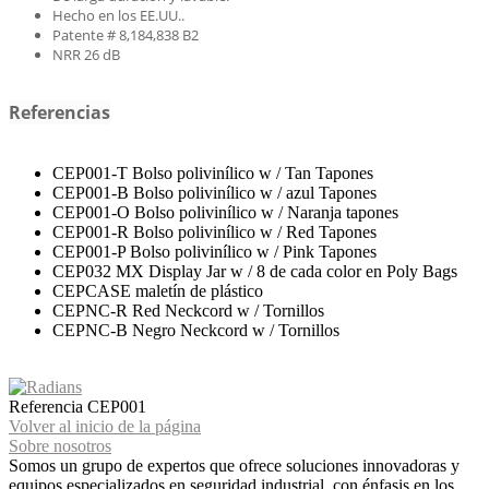
Hecho en los EE.UU..
Patente # 8,184,838 B2
NRR 26 dB
Referencias
CEP001-T Bolso polivinílico w / Tan Tapones
CEP001-B Bolso polivinílico w / azul Tapones
CEP001-O Bolso polivinílico w / Naranja tapones
CEP001-R Bolso polivinílico w / Red Tapones
CEP001-P Bolso polivinílico w / Pink Tapones
CEP032 MX Display Jar w / 8 de cada color en Poly Bags
CEPCASE maletín de plástico
CEPNC-R Red Neckcord w / Tornillos
CEPNC-B Negro Neckcord w / Tornillos
Referencia
CEP001
Volver al inicio de la página
Sobre nosotros
Somos un grupo de expertos que ofrece soluciones innovadoras y
equipos especializados en seguridad industrial, con énfasis en los