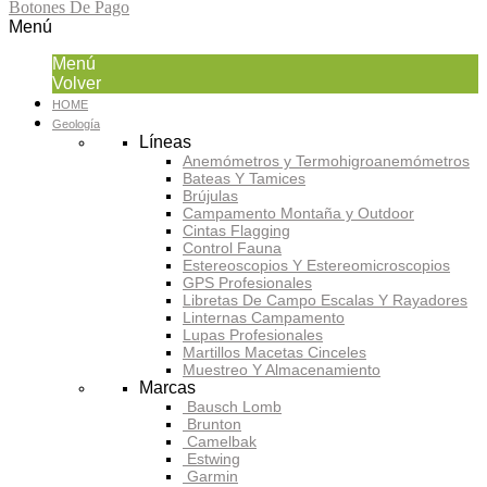
Botones De Pago
Menú
Menú
Volver
HOME
Geología
Líneas
Anemómetros y Termohigroanemómetros
Bateas Y Tamices
Brújulas
Campamento Montaña y Outdoor
Cintas Flagging
Control Fauna
Estereoscopios Y Estereomicroscopios
GPS Profesionales
Libretas De Campo Escalas Y Rayadores
Linternas Campamento
Lupas Profesionales
Martillos Macetas Cinceles
Muestreo Y Almacenamiento
Marcas
Bausch Lomb
Brunton
Camelbak
Estwing
Garmin