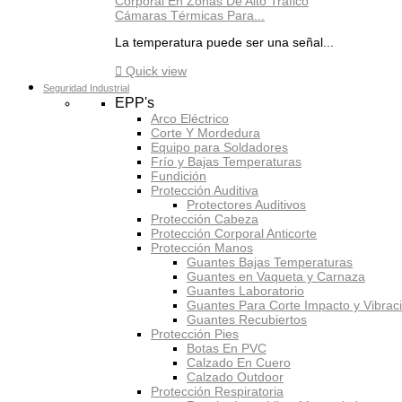
Cámaras Térmicas Para...
La temperatura puede ser una señal...

Quick view
Seguridad Industrial
EPP's
Arco Eléctrico
Corte Y Mordedura
Equipo para Soldadores
Frío y Bajas Temperaturas
Fundición
Protección Auditiva
Protectores Auditivos
Protección Cabeza
Protección Corporal Anticorte
Protección Manos
Guantes Bajas Temperaturas
Guantes en Vaqueta y Carnaza
Guantes Laboratorio
Guantes Para Corte Impacto y Vibrac
Guantes Recubiertos
Protección Pies
Botas En PVC
Calzado En Cuero
Calzado Outdoor
Protección Respiratoria