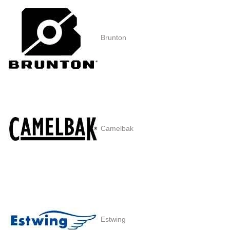
Brunton
Camelbak
Estwing