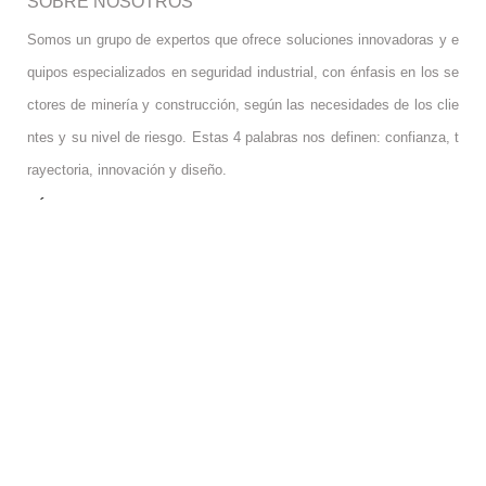
SOBRE NOSOTROS
Somos un grupo de expertos que ofrece soluciones innovadoras y e
quipos especializados en seguridad industrial, con énfasis en los se
ctores de minería y construcción, según las necesidades de los clie
ntes y su nivel de riesgo. Estas 4 palabras nos definen: confianza, t
rayectoria, innovación y diseño.
SÍGUENOS
INFORMACIÓN RGPD
INFORMACIÓN RGPD
OFICINA USA
OFICINA USA
SU CUENTA
SU CUENTA