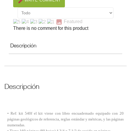
create
WRITE COMMENT
image
Featured
There is no comment for this product
Descripción
Descripción
• Ref: kit 540f el kit viene con libro encuadernado equipado con 20
páginas geológicos de referencia, reglas estándar y métricas, y las páginas
numeradas.