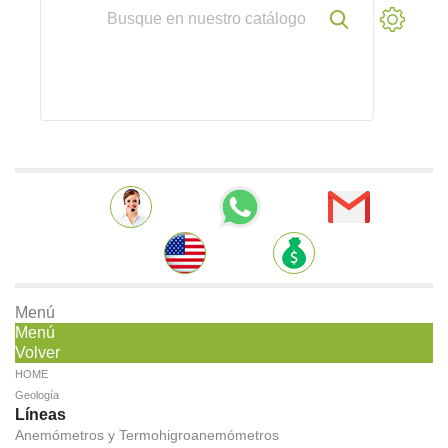
Menú
Menú
Volver
HOME
Geología
Líneas
Anemómetros y Termohigroanemómetros