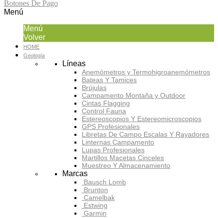
Botones De Pago
Menú
Menú
Volver
HOME
Geología
Líneas
Anemómetros y Termohigroanemómetros
Bateas Y Tamices
Brújulas
Campamento Montaña y Outdoor
Cintas Flagging
Control Fauna
Estereoscopios Y Estereomicroscopios
GPS Profesionales
Libretas De Campo Escalas Y Rayadores
Linternas Campamento
Lupas Profesionales
Martillos Macetas Cinceles
Muestreo Y Almacenamiento
Marcas
Bausch Lomb
Brunton
Camelbak
Estwing
Garmin