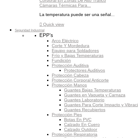
Cámaras Térmicas Para...
La temperatura puede ser una señal...

Quick view
Seguridad Industrial
EPP's
Arco Eléctrico
Corte Y Mordedura
Equipo para Soldadores
Frío y Bajas Temperaturas
Fundición
Protección Auditiva
Protectores Auditivos
Protección Cabeza
Protección Corporal Anticorte
Protección Manos
Guantes Bajas Temperaturas
Guantes en Vaqueta y Carnaza
Guantes Laboratorio
Guantes Para Corte Impacto y Vibrac
Guantes Recubiertos
Protección Pies
Botas En PVC
Calzado En Cuero
Calzado Outdoor
Protección Respiratoria