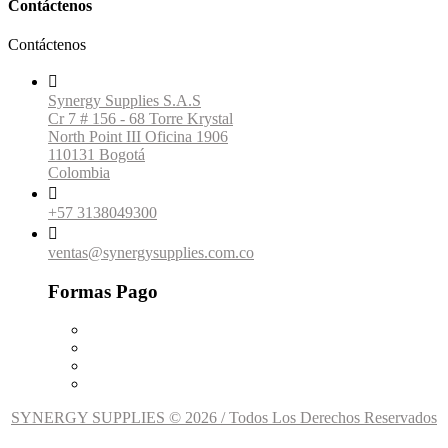
Contáctenos
Contáctenos

Synergy Supplies S.A.S
Cr 7 # 156 - 68 Torre Krystal
North Point III Oficina 1906
110131 Bogotá
Colombia

+57 3138049300

ventas@synergysupplies.com.co
Formas Pago
SYNERGY SUPPLIES © 2026 / Todos Los Derechos Reservados